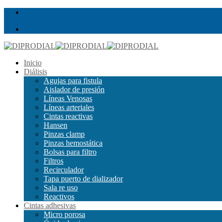
Inicio
Diálisis
Agujas para fistula
Aislador de presión
Líneas Venosas
Líneas arteriales
Cintas reactivas
Hansen
Pinzas clamp
Pinzas hemostática
Bolsas para filtro
Filtros
Recirculador
Tapa puerto de dializador
Sala re uso
Reactivos
Cintas adhesivas
Micro porosa