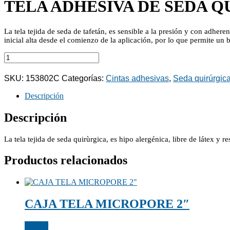
TELA ADHESIVA DE SEDA 
La tela tejida de seda de tafetán, es sensible a la presión y con adheren
inicial alta desde el comienzo de la aplicación, por lo que permite un
TELA
ADHESIVA
DE
SKU:
153802C
Categorías:
Cintas adhesivas
,
Seda quirúrgic
SEDA
QUIRURGICA
Descripción
cantidad
Descripción
La tela tejida de seda quirùrgica, es hipo alergénica, libre de látex y r
Productos relacionados
CAJA TELA MICROPORE 2″
Cotizar