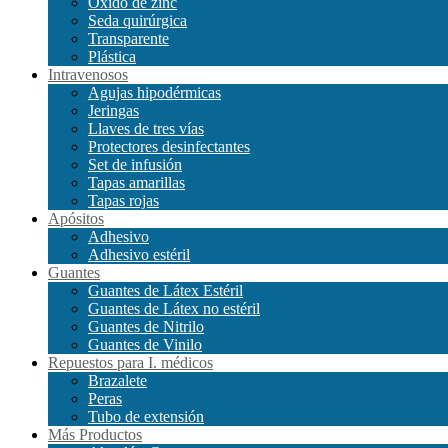
Óxido de zinc
Seda quirúrgica
Transparente
Plástica
Intravenosos
Agujas hipodérmicas
Jeringas
Llaves de tres vías
Protectores desinfectantes
Set de infusión
Tapas amarillas
Tapas rojas
Apósitos
Adhesivo
Adhesivo estéril
Guantes
Guantes de Látex Estéril
Guantes de Látex no estéril
Guantes de Nitrilo
Guantes de Vinilo
Repuestos para I. médicos
Brazalete
Peras
Tubo de extensión
Más Productos