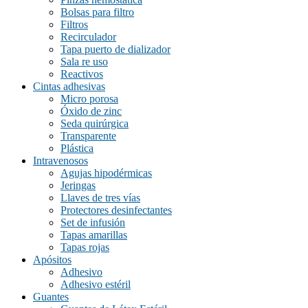
Bolsas para filtro
Filtros
Recirculador
Tapa puerto de dializador
Sala re uso
Reactivos
Cintas adhesivas
Micro porosa
Óxido de zinc
Seda quirúrgica
Transparente
Plástica
Intravenosos
Agujas hipodérmicas
Jeringas
Llaves de tres vías
Protectores desinfectantes
Set de infusión
Tapas amarillas
Tapas rojas
Apósitos
Adhesivo
Adhesivo estéril
Guantes