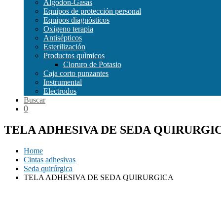
Algodón-Gasas
Equipos de protección personal
Equipos diagnósticos
Oxigeno terapia
Antisépticos
Esterilización
Productos quìmicos
Cloruro de Potasio
Caja corto punzantes
Instrumental
Electrodos
Buscar
0
TELA ADHESIVA DE SEDA QUIRURGI
Home
Cintas adhesivas
Seda quirúrgica
TELA ADHESIVA DE SEDA QUIRURGICA