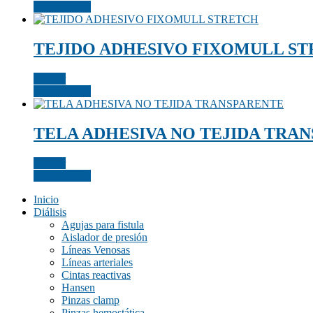
View Details
TEJIDO ADHESIVO FIXOMULL S
Cotizar
View Details
TELA ADHESIVA NO TEJIDA TRA
Cotizar
View Details
Inicio
Diálisis
Agujas para fistula
Aislador de presión
Líneas Venosas
Líneas arteriales
Cintas reactivas
Hansen
Pinzas clamp
Pinzas hemostática