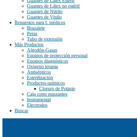
Guantes de Látex Estéril
Guantes de Látex no estéril
Guantes de Nitrilo
Guantes de Vinilo
Repuestos para I. médicos
Brazalete
Peras
Tubo de extensión
Más Productos
Algodón-Gasas
Equipos de protección personal
Equipos diagnósticos
Oxigeno terapia
Antisépticos
Esterilización
Productos quìmicos
Cloruro de Potasio
Caja corto punzantes
Instrumental
Electrodos
Buscar