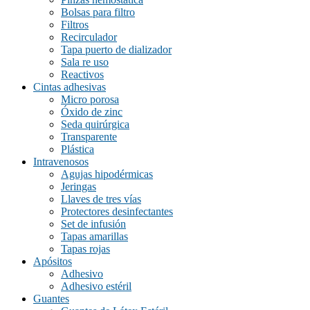
blanco/rojo
(0)
Bolsas para filtro
Filtros
café
(0)
Recirculador
Tapa puerto de dializador
celeste
(0)
Sala re uso
gris
(0)
Reactivos
Cintas adhesivas
madera
(0)
Micro porosa
Óxido de zinc
madera/cobre
(0)
Seda quirúrgica
morado
(0)
Transparente
Plástica
naranjo
(0)
Intravenosos
Agujas hipodérmicas
natural
(0)
Jeringas
negro
(0)
Llaves de tres vías
Protectores desinfectantes
negro, morado, blanco, amarillo
(0)
Set de infusión
Tapas amarillas
negro/azul
(0)
Tapas rojas
negro/azul, negro/rojo, negro/naranjo, negro/verde
(0)
Apósitos
Adhesivo
negro/naranjo
(0)
Adhesivo estéril
Guantes
negro/rojo
(0)