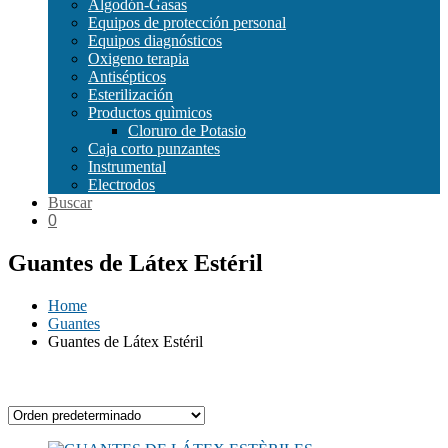
Algodón-Gasas
Equipos de protección personal
Equipos diagnósticos
Oxigeno terapia
Antisépticos
Esterilización
Productos quìmicos
Cloruro de Potasio
Caja corto punzantes
Instrumental
Electrodos
Buscar
0
Guantes de Látex Estéril
Home
Guantes
Guantes de Látex Estéril