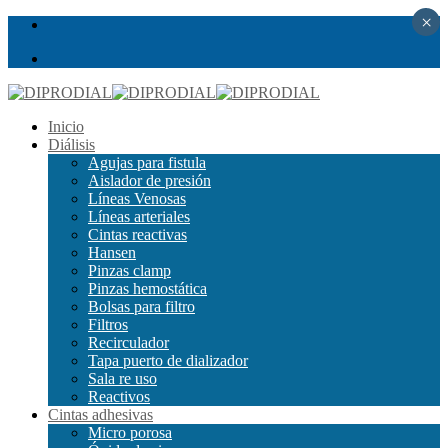
×
Inicio
Diálisis
Agujas para fistula
Aislador de presión
Líneas Venosas
Líneas arteriales
Cintas reactivas
Hansen
Pinzas clamp
Pinzas hemostática
Bolsas para filtro
Filtros
Recirculador
Tapa puerto de dializador
Sala re uso
Reactivos
Cintas adhesivas
Micro porosa