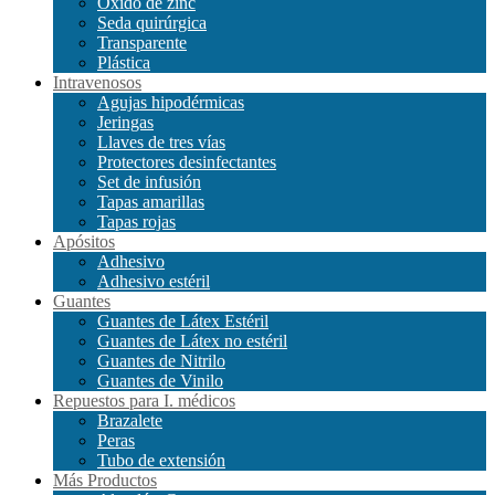
Óxido de zinc
Seda quirúrgica
Transparente
Plástica
Intravenosos
Agujas hipodérmicas
Jeringas
Llaves de tres vías
Protectores desinfectantes
Set de infusión
Tapas amarillas
Tapas rojas
Apósitos
Adhesivo
Adhesivo estéril
Guantes
Guantes de Látex Estéril
Guantes de Látex no estéril
Guantes de Nitrilo
Guantes de Vinilo
Repuestos para I. médicos
Brazalete
Peras
Tubo de extensión
Más Productos