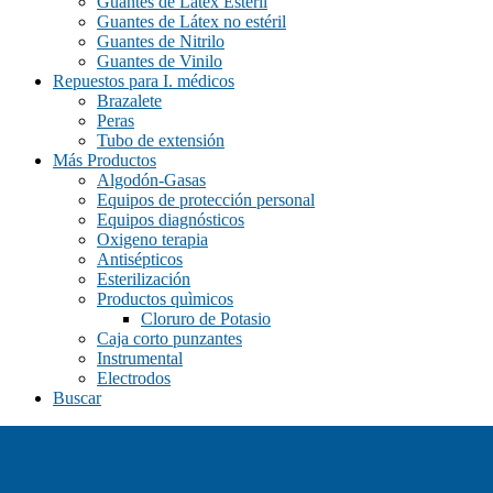
Guantes de Látex Estéril
negro/verde
(0)
Guantes de Látex no estéril
Guantes de Nitrilo
plata rojo
(0)
Guantes de Vinilo
Repuestos para I. médicos
plata/azul
(0)
Brazalete
plata/azul, plata/rojo, plata/negro
(0)
Peras
Tubo de extensión
plata/negro
(0)
Más Productos
Algodón-Gasas
rojo
(0)
Equipos de protección personal
verde
(0)
Equipos diagnósticos
Oxigeno terapia
Antisépticos
Esterilización
Productos quìmicos
Cloruro de Potasio
Caja corto punzantes
Instrumental
Electrodos
Buscar