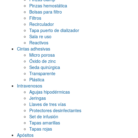
plata/negro
(0)
Pinzas hemostática
Bolsas para filtro
rojo
(0)
Filtros
Recirculador
verde
(0)
Tapa puerto de dializador
Sala re uso
Reactivos
Cintas adhesivas
Micro porosa
Óxido de zinc
Seda quirúrgica
Transparente
Plástica
Intravenosos
Agujas hipodérmicas
Jeringas
Llaves de tres vías
Protectores desinfectantes
Set de infusión
Tapas amarillas
Tapas rojas
Apósitos