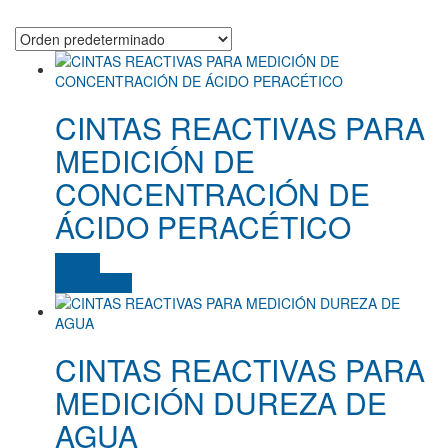
CINTAS REACTIVAS PARA
Etiquetas del producto
MEDICIÓN DE
CONCENTRACIÓN DE
ÁCIDO PERACÉTICO
Color del producto
amarillo
(0)
Cotizar
View Details
amarillo fluor/negro
(0)
azul
(0)
CINTAS REACTIVAS PARA
azulino
(0)
MEDICIÓN DUREZA DE
azulino, blanco, gris
(0)
AGUA
beige
(0)