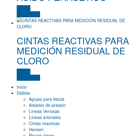
natural
(0)
Cotizar
negro
(0)
View Details
negro, morado, blanco, amarillo
(0)
negro/azul
(0)
CINTAS REACTIVAS PARA
MEDICIÓN RESIDUAL DE
negro/azul, negro/rojo, negro/naranjo, negro/verde
CLORO
(0)
negro/naranjo
Cotizar
(0)
View Details
negro/rojo
(0)
Inicio
Diálisis
negro/verde
(0)
Agujas para fistula
Aislador de presión
plata rojo
(0)
Líneas Venosas
plata/azul
Líneas arteriales
(0)
Cintas reactivas
plata/azul, plata/rojo, plata/negro
Hansen
(0)
Pinzas clamp