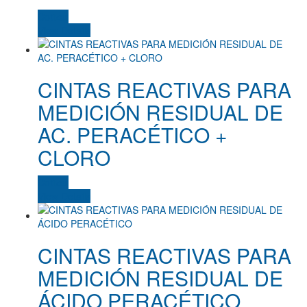
Cotizar
blanco
(0)
View Details
blanco solido
(0)
blanco/azul
(0)
CINTAS REACTIVAS PARA
blanco/rojo
(0)
MEDICIÓN RESIDUAL DE
AC. PERACÉTICO +
café
(0)
CLORO
celeste
(0)
gris
(0)
Cotizar
View Details
madera
(0)
madera/cobre
(0)
CINTAS REACTIVAS PARA
morado
(0)
MEDICIÓN RESIDUAL DE
naranjo
(0)
ÁCIDO PERACÉTICO