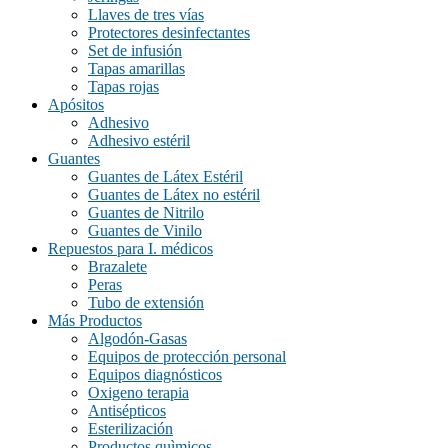
Llaves de tres vías
negro/verde
(0)
Protectores desinfectantes
plata rojo
(0)
Set de infusión
Tapas amarillas
plata/azul
(0)
Tapas rojas
Apósitos
plata/azul, plata/rojo, plata/negro
(0)
Adhesivo
plata/negro
(0)
Adhesivo estéril
Guantes
rojo
(0)
Guantes de Látex Estéril
Guantes de Látex no estéril
verde
(0)
Guantes de Nitrilo
Guantes de Vinilo
Repuestos para I. médicos
Brazalete
Peras
Tubo de extensión
Más Productos
Algodón-Gasas
Equipos de protección personal
Equipos diagnósticos
Oxigeno terapia
Antisépticos
Esterilización
Productos quìmicos