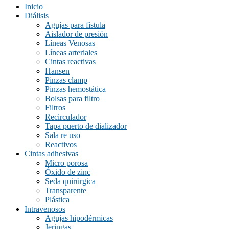
Inicio
blanco/rojo
(0)
Diálisis
café
(0)
Agujas para fistula
Aislador de presión
celeste
(0)
Líneas Venosas
Líneas arteriales
gris
(0)
Cintas reactivas
madera
(0)
Hansen
Pinzas clamp
madera/cobre
(0)
Pinzas hemostática
Bolsas para filtro
morado
(0)
Filtros
naranjo
(0)
Recirculador
Tapa puerto de dializador
natural
(0)
Sala re uso
Reactivos
negro
(0)
Cintas adhesivas
negro, morado, blanco, amarillo
(0)
Micro porosa
Óxido de zinc
negro/azul
(0)
Seda quirúrgica
Transparente
negro/azul, negro/rojo, negro/naranjo, negro/verde
(0)
Plástica
negro/naranjo
(0)
Intravenosos
Agujas hipodérmicas
negro/rojo
(0)
Jeringas