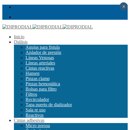
×
Inicio
Diálisis
Agujas para fistula
Aislador de presión
Líneas Venosas
Líneas arteriales
Cintas reactivas
Hansen
Pinzas clamp
Pinzas hemostática
Bolsas para filtro
Filtros
Recirculador
Tapa puerto de dializador
Sala re uso
Reactivos
Cintas adhesivas
Micro porosa