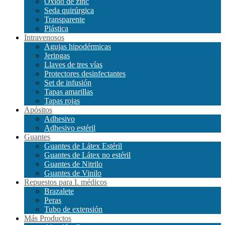
Óxido de zinc
Seda quirúrgica
Transparente
Plástica
Intravenosos
Agujas hipodérmicas
Jeringas
Llaves de tres vías
Protectores desinfectantes
Set de infusión
Tapas amarillas
Tapas rojas
Apósitos
Adhesivo
Adhesivo estéril
Guantes
Guantes de Látex Estéril
Guantes de Látex no estéril
Guantes de Nitrilo
Guantes de Vinilo
Repuestos para I. médicos
Brazalete
Peras
Tubo de extensión
Más Productos