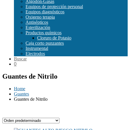
Algodón-Gasas
Equipos de protección personal
Equipos diagnósticos
Oxigeno terapia
Antisépticos
Esterilización
Productos quìmicos
Cloruro de Potasio
Caja corto punzantes
Instrumental
Electrodos
Buscar
0
Guantes de Nitrilo
Home
Guantes
Guantes de Nitrilo