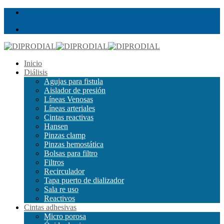
Inicio
Diálisis
Agujas para fistula
Aislador de presión
Líneas Venosas
Líneas arteriales
Cintas reactivas
Hansen
Pinzas clamp
Pinzas hemostática
Bolsas para filtro
Filtros
Recirculador
Tapa puerto de dializador
Sala re uso
Reactivos
Cintas adhesivas
Micro porosa