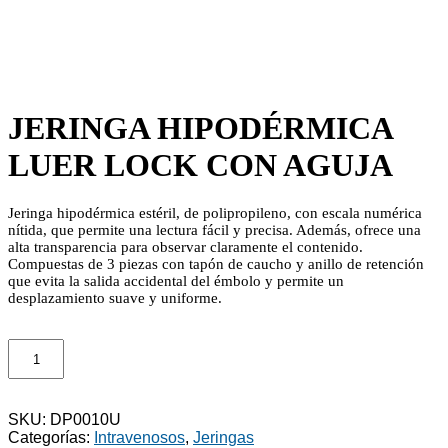
JERINGA HIPODÉRMICA
LUER LOCK CON AGUJA
Jeringa hipodérmica estéril, de polipropileno, con escala numérica
nítida, que permite una lectura fácil y precisa. Además, ofrece una
alta transparencia para observar claramente el contenido.
Compuestas de 3 piezas con tapón de caucho y anillo de retención
que evita la salida accidental del émbolo y permite un
desplazamiento suave y uniforme.
JERINGA
HIPODÉRMICA
LUER
LOCK
CON
SKU:
DP0010U
AGUJA
Categorías:
Intravenosos
,
Jeringas