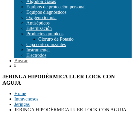
Algodón-Gasas
Equipos de protección personal
Equipos diagnósticos
Oxigeno terapia
Antisépticos
Esterilización
Productos quìmicos
Cloruro de Potasio
Caja corto punzantes
Instrumental
Electrodos
Buscar
0
JERINGA HIPODÉRMICA LUER LOCK CON
AGUJA
Home
Intravenosos
Jeringas
JERINGA HIPODÉRMICA LUER LOCK CON AGUJA