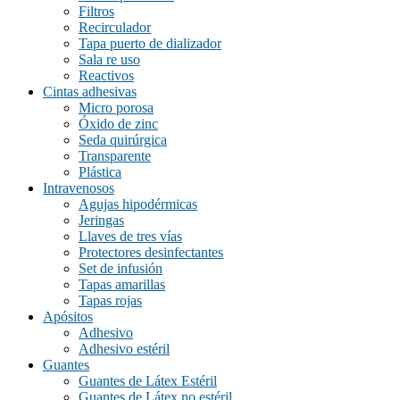
Filtros
Recirculador
Tapa puerto de dializador
Sala re uso
Reactivos
Cintas adhesivas
Micro porosa
Óxido de zinc
Seda quirúrgica
Transparente
Plástica
Intravenosos
Agujas hipodérmicas
Jeringas
Llaves de tres vías
Protectores desinfectantes
Set de infusión
Tapas amarillas
Tapas rojas
Apósitos
Adhesivo
Adhesivo estéril
Guantes
Guantes de Látex Estéril
Guantes de Látex no estéril