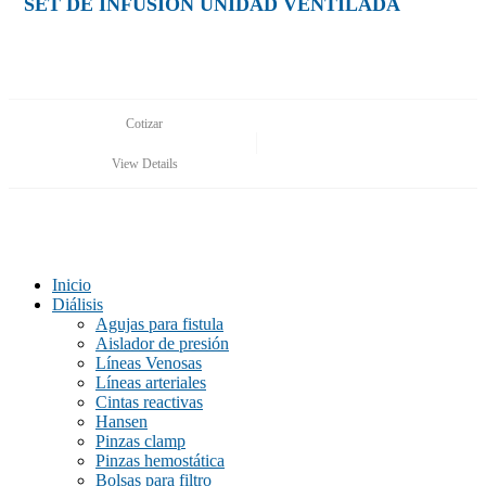
SET DE INFUSIÓN UNIDAD VENTILADA
Cotizar
View Details
Inicio
Diálisis
Agujas para fistula
Aislador de presión
Líneas Venosas
Líneas arteriales
Cintas reactivas
Hansen
Pinzas clamp
Pinzas hemostática
Bolsas para filtro