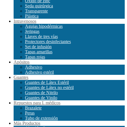
Óxido de zinc
Seda quirúrgica
Transparente
Plástica
Intravenosos
Agujas hipodérmicas
Jeringas
Llaves de tres vías
Protectores desinfectantes
Set de infusión
Tapas amarillas
Tapas rojas
Apósitos
Adhesivo
Adhesivo estéril
Guantes
Guantes de Látex Estéril
Guantes de Látex no estéril
Guantes de Nitrilo
Guantes de Vinilo
Repuestos para I. médicos
Brazalete
Peras
Tubo de extensión
Más Productos