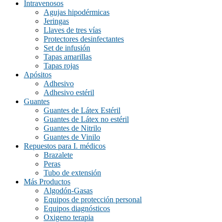
Intravenosos
Agujas hipodérmicas
Jeringas
Llaves de tres vías
Protectores desinfectantes
Set de infusión
Tapas amarillas
Tapas rojas
Apósitos
Adhesivo
Adhesivo estéril
Guantes
Guantes de Látex Estéril
Guantes de Látex no estéril
Guantes de Nitrilo
Guantes de Vinilo
Repuestos para I. médicos
Brazalete
Peras
Tubo de extensión
Más Productos
Algodón-Gasas
Equipos de protección personal
Equipos diagnósticos
Oxigeno terapia