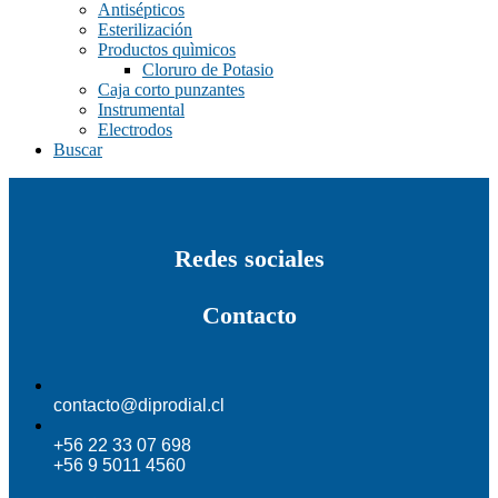
Antisépticos
Esterilización
Productos quìmicos
Cloruro de Potasio
Caja corto punzantes
Instrumental
Electrodos
Buscar
Redes sociales
Contacto
contacto@diprodial.cl
+56 22 33 07 698
+56 9 5011 4560