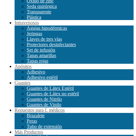
Óxido de zinc
Seda quirúrgica
Transparente
Plástica
Intravenosos
Agujas hipodérmicas
Jeringas
Llaves de tres vías
Protectores desinfectantes
Set de infusión
Tapas amarillas
Tapas rojas
Apósitos
Adhesivo
Adhesivo estéril
Guantes
Guantes de Látex Estéril
Guantes de Látex no estéril
Guantes de Nitrilo
Guantes de Vinilo
Repuestos para I. médicos
Brazalete
Peras
Tubo de extensión
Más Productos