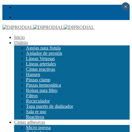
×
Inicio
Diálisis
Agujas para fistula
Aislador de presión
Líneas Venosas
Líneas arteriales
Cintas reactivas
Hansen
Pinzas clamp
Pinzas hemostática
Bolsas para filtro
Filtros
Recirculador
Tapa puerto de dializador
Sala re uso
Reactivos
Cintas adhesivas
Micro porosa