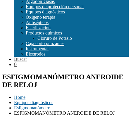
Algodón-Gasas
Equipos de protección personal
Equipos diagnósticos
Oxigeno terapia
Antisépticos
Esterilización
Productos quìmicos
Cloruro de Potasio
Caja corto punzantes
Instrumental
Electrodos
Buscar
0
ESFIGMOMANÓMETRO ANEROIDE
DE RELOJ
Home
Equipos diagnósticos
Esfigmomanómetro
ESFIGMOMANÓMETRO ANEROIDE DE RELOJ