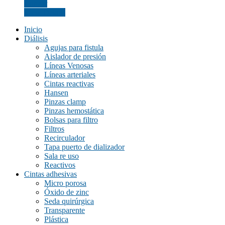
Cotizar
View Details
Inicio
Diálisis
Agujas para fistula
Aislador de presión
Líneas Venosas
Líneas arteriales
Cintas reactivas
Hansen
Pinzas clamp
Pinzas hemostática
Bolsas para filtro
Filtros
Recirculador
Tapa puerto de dializador
Sala re uso
Reactivos
Cintas adhesivas
Micro porosa
Óxido de zinc
Seda quirúrgica
Transparente
Plástica