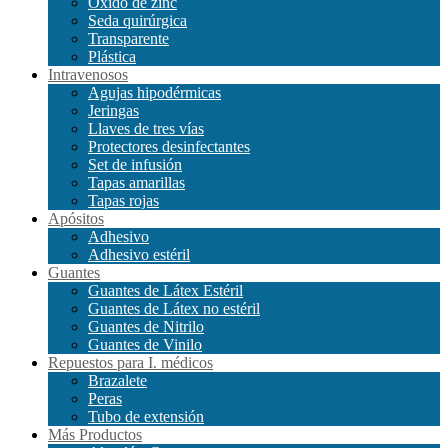
Óxido de zinc
Seda quirúrgica
Transparente
Plástica
Intravenosos
Agujas hipodérmicas
Jeringas
Llaves de tres vías
Protectores desinfectantes
Set de infusión
Tapas amarillas
Tapas rojas
Apósitos
Adhesivo
Adhesivo estéril
Guantes
Guantes de Látex Estéril
Guantes de Látex no estéril
Guantes de Nitrilo
Guantes de Vinilo
Repuestos para I. médicos
Brazalete
Peras
Tubo de extensión
Más Productos