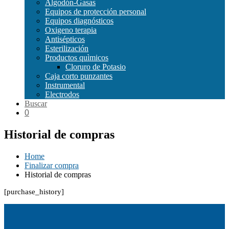
Algodón-Gasas
Equipos de protección personal
Equipos diagnósticos
Oxigeno terapia
Antisépticos
Esterilización
Productos quìmicos
Cloruro de Potasio
Caja corto punzantes
Instrumental
Electrodos
Buscar
0
Historial de compras
Home
Finalizar compra
Historial de compras
[purchase_history]