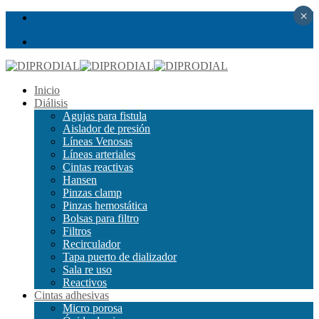
×
Inicio
Diálisis
Agujas para fistula
Aislador de presión
Líneas Venosas
Líneas arteriales
Cintas reactivas
Hansen
Pinzas clamp
Pinzas hemostática
Bolsas para filtro
Filtros
Recirculador
Tapa puerto de dializador
Sala re uso
Reactivos
Cintas adhesivas
Micro porosa