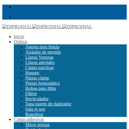
Inicio
Diálisis
Agujas para fistula
Aislador de presión
Líneas Venosas
Líneas arteriales
Cintas reactivas
Hansen
Pinzas clamp
Pinzas hemostática
Bolsas para filtro
Filtros
Recirculador
Tapa puerto de dializador
Sala re uso
Reactivos
Cintas adhesivas
Micro porosa