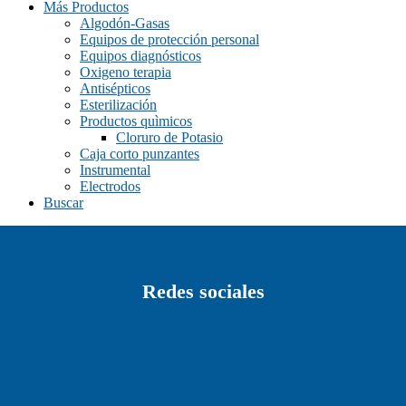
Más Productos
negro/naranjo
(0)
Algodón-Gasas
Equipos de protección personal
negro/rojo
(0)
Equipos diagnósticos
Oxigeno terapia
negro/verde
(0)
Antisépticos
plata rojo
(0)
Esterilización
Productos quìmicos
plata/azul
(0)
Cloruro de Potasio
Caja corto punzantes
plata/azul, plata/rojo, plata/negro
(0)
Instrumental
plata/negro
(0)
Electrodos
Buscar
rojo
(0)
verde
(0)
Redes sociales