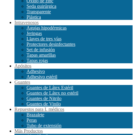
Óxido de zinc
Seda quirúrgica
Transparente
Plástica
Intravenosos
Agujas hipodérmicas
Jeringas
Llaves de tres vías
Protectores desinfectantes
Set de infusión
Tapas amarillas
Tapas rojas
Apósitos
Adhesivo
Adhesivo estéril
Guantes
Guantes de Látex Estéril
Guantes de Látex no estéril
Guantes de Nitrilo
Guantes de Vinilo
Repuestos para I. médicos
Brazalete
Peras
Tubo de extensión
Más Productos