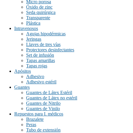
Micro porosa
blanco solido
(0)
Óxido de zinc
Seda quirúrgica
blanco/azul
(0)
Transparente
Plástica
blanco/rojo
(0)
Intravenosos
café
(0)
Agujas hipodérmicas
Jeringas
celeste
(0)
Llaves de tres vías
Protectores desinfectantes
gris
(0)
Set de infusión
madera
(0)
Tapas amarillas
Tapas rojas
madera/cobre
(0)
Apósitos
Adhesivo
morado
(0)
Adhesivo estéril
naranjo
(0)
Guantes
Guantes de Látex Estéril
natural
(0)
Guantes de Látex no estéril
Guantes de Nitrilo
negro
(0)
Guantes de Vinilo
negro, morado, blanco, amarillo
(0)
Repuestos para I. médicos
Brazalete
negro/azul
(0)
Peras
Tubo de extensión
negro/azul, negro/rojo, negro/naranjo, negro/verde
(0)