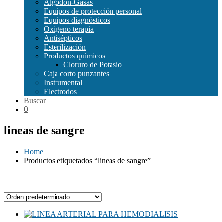
Algodón-Gasas
Equipos de protección personal
Equipos diagnósticos
Oxigeno terapia
Antisépticos
Esterilización
Productos quìmicos
Cloruro de Potasio
Caja corto punzantes
Instrumental
Electrodos
Buscar
0
lineas de sangre
Home
Productos etiquetados “lineas de sangre”