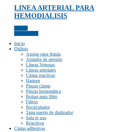
LINEA ARTERIAL PARA
HEMODIALISIS
Categorías del producto
Cotizar
View Details
Etiquetas del producto
Inicio
Diálisis
Agujas para fistula
Aislador de presión
Líneas Venosas
Color del producto
Líneas arteriales
Cintas reactivas
amarillo
(0)
Hansen
amarillo fluor/negro
(0)
Pinzas clamp
Pinzas hemostática
azul
(0)
Bolsas para filtro
Filtros
azulino
(0)
Recirculador
azulino, blanco, gris
(0)
Tapa puerto de dializador
Sala re uso
beige
(0)
Reactivos
Cintas adhesivas
blanco
(0)