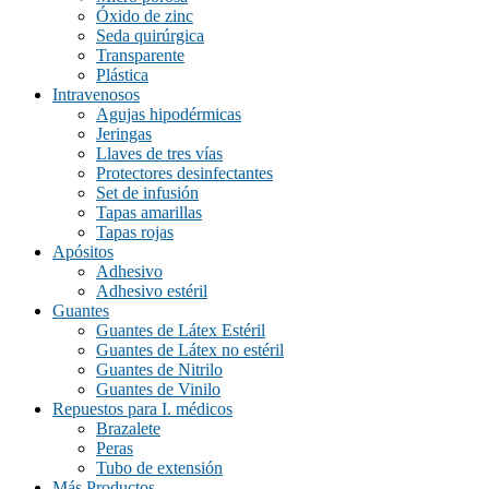
Óxido de zinc
blanco/rojo
(0)
Seda quirúrgica
café
(0)
Transparente
Plástica
celeste
(0)
Intravenosos
Agujas hipodérmicas
gris
(0)
Jeringas
madera
(0)
Llaves de tres vías
Protectores desinfectantes
madera/cobre
(0)
Set de infusión
Tapas amarillas
morado
(0)
Tapas rojas
naranjo
(0)
Apósitos
Adhesivo
natural
(0)
Adhesivo estéril
Guantes
negro
(0)
Guantes de Látex Estéril
negro, morado, blanco, amarillo
(0)
Guantes de Látex no estéril
Guantes de Nitrilo
negro/azul
(0)
Guantes de Vinilo
Repuestos para I. médicos
negro/azul, negro/rojo, negro/naranjo, negro/verde
(0)
Brazalete
negro/naranjo
(0)
Peras
Tubo de extensión
negro/rojo
(0)
Más Productos