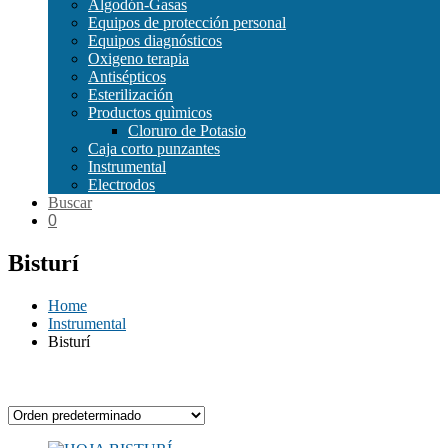
Algodón-Gasas
Equipos de protección personal
Equipos diagnósticos
Oxigeno terapia
Antisépticos
Esterilización
Productos quìmicos
Cloruro de Potasio
Caja corto punzantes
Instrumental
Electrodos
Buscar
0
Bisturí
Home
Instrumental
Bisturí