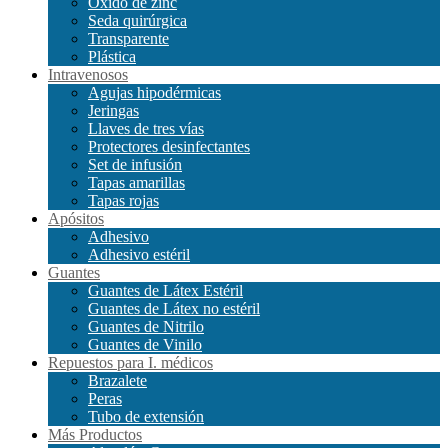
Óxido de zinc
Seda quirúrgica
Transparente
Plástica
Intravenosos
Agujas hipodérmicas
Jeringas
Llaves de tres vías
Protectores desinfectantes
Set de infusión
Tapas amarillas
Tapas rojas
Apósitos
Adhesivo
Adhesivo estéril
Guantes
Guantes de Látex Estéril
Guantes de Látex no estéril
Guantes de Nitrilo
Guantes de Vinilo
Repuestos para I. médicos
Brazalete
Peras
Tubo de extensión
Más Productos