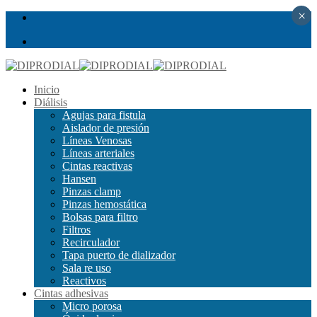
×
Inicio
Diálisis
Agujas para fistula
Aislador de presión
Líneas Venosas
Líneas arteriales
Cintas reactivas
Hansen
Pinzas clamp
Pinzas hemostática
Bolsas para filtro
Filtros
Recirculador
Tapa puerto de dializador
Sala re uso
Reactivos
Cintas adhesivas
Micro porosa