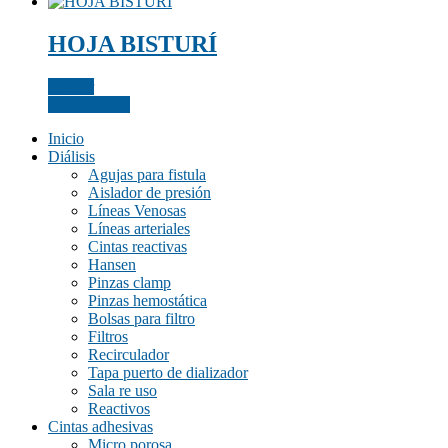
HOJA BISTURÍ
Etiquetas del producto
Cotizar
View Details
Inicio
Diálisis
Color del producto
Agujas para fistula
Aislador de presión
amarillo
(0)
Líneas Venosas
amarillo fluor/negro
(0)
Líneas arteriales
Cintas reactivas
azul
(0)
Hansen
Pinzas clamp
azulino
(0)
Pinzas hemostática
azulino, blanco, gris
(0)
Bolsas para filtro
Filtros
beige
(0)
Recirculador
Tapa puerto de dializador
blanco
(0)
Sala re uso
blanco solido
(0)
Reactivos
Cintas adhesivas
blanco/azul
(0)
Micro porosa