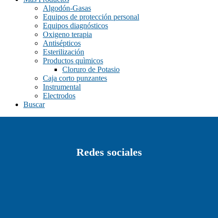
Algodón-Gasas
negro/verde
(0)
Equipos de protección personal
plata rojo
(0)
Equipos diagnósticos
Oxigeno terapia
plata/azul
(0)
Antisépticos
Esterilización
plata/azul, plata/rojo, plata/negro
(0)
Productos quìmicos
plata/negro
(0)
Cloruro de Potasio
Caja corto punzantes
rojo
(0)
Instrumental
Electrodos
verde
(0)
Buscar
Redes sociales